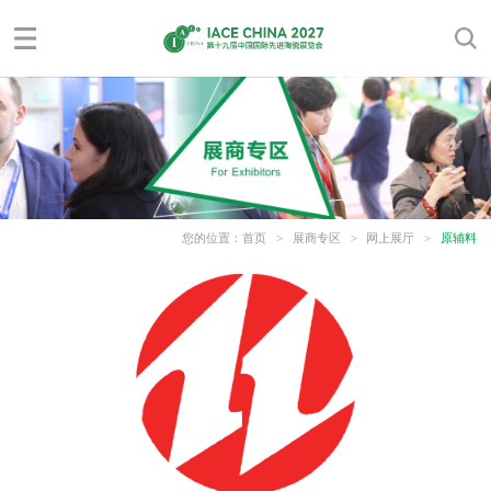
您的位置：
首页
>
展商专区
>
网上展厅
>
原辅料