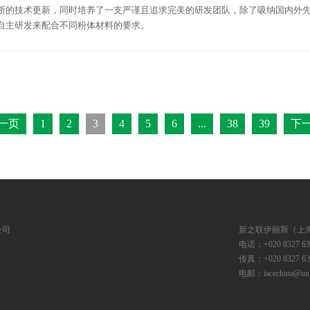
断的技术更新，同时培养了一支严谨且追求完美的研发团队，除了吸纳国内外先
自主研发来配合不同粉体材料的要求。
一页
1
2
3
4
5
6
...
38
39
下
公司
新之联伊丽斯（上
电话：+020 8327 63
传真：+020 8327 63
电邮：iacechina@unif