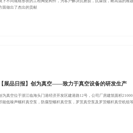
境下不同规格形状的工程陶瓷构件，为客户解决抗磨损，抗腐蚀，耐高温的难
方面做出了杰出的贡献
【展品日报】创为真空——致力于真空设备的研发生产
创为真空位于浙江临海头门港经济开发区建港路12号，公司厂房建筑面积2100
节能低噪声螺杆真空泵，防腐型螺杆真空泵，罗茨真空泵及罗茨螺杆真空机组