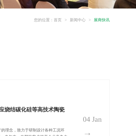
您的位置：
首页
>
新闻中心
>
展商快讯
应烧结碳化硅等高技术陶瓷
04 Jan
→
美”的理念，致力于研制设计各种工况环