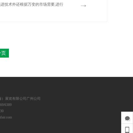
→
进技术外还根据万变的市场需要,进行
一页
海）展览有限公司广州公司
69/6389
30
air.com