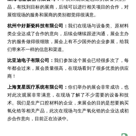
康瑞新材料科技（南通）有限公司
品，有找到目标的展商，后续可以进行相关项目的合作，对
科森科技股份有限公司
展馆现场的服务和展商的类别都觉得很满意。
科世达华阳汽车电器有限公司
科特拉（无锡）汽车环保科技有限公司
杭州中好新瓷科技有限公司：
我们在现场与设备类、原材料
空军工程大学航空工程学院
类企业达成了合作的意向，后续会继续跟进沟通，展会主办
昆山国力电子科技股份有限公司
昆山科森科技股份有限公司
方的服务做得很细致，展会上有不少国外的企业参展，给我
昆山联滔电子有限公司
们带来不一样的信息和渠道。
昆山医源医疗技术有限公司
蓝固（常州）新能源有限公司
比亚迪电子有限公司：
我们参加这个展会已经很多次了，每
蓝思科技股份有限公司
年都会过来，展会质量很高，在现场看到了很多优质的供应
李宁公司
立邦涂料
商！
立讯智造
联合汽车电子有限公司
上海复星医疗系统有限公司：
你们举办的展会非常成功，也
联想
对此次观展非常满意，在现场了解了不少需要的设备和技
联影医疗科技
术。我们是生产口腔材料的企业，来展会的目的是想要购买
辽宁汉鲲船舶制造有限公司
辽宁省医药行业协会医疗器械分会
氧化锆等相关产品，此次在现场与生产氧化锆的企业达成初
辽宁英冠高技术陶瓷股份有限公司
步合作意向，目前正在洽谈中。
陆军工程大学
鹿港天纬科技有限公司
美程陶瓷