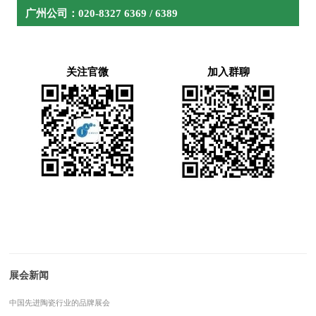
宁波凯波集团有限公司
广州公司：
020-8327 6369 / 6389
宁波洛卡特汽车零部件有限公司
宁波尼兰德磁业股份有限公司
宁波容百新能源科技股份有限公司
宁波杉杉硅基材料有限公司
关注官微
加入群聊
宁波新跃医疗科技股份有限公司
宁德时代新能源科技股份有限公司
诺信中国
欧诗漫生物股份有限公司
攀时（上海）高性能材料有限公司
齐鲁工业大学
钱潮智造（石首）有限公司
强一半导体(苏州)股份有限公司
青岛云路先进材料技术股份有限公司
清华大学
泉州亿达家用电器实业有限公司
日扬电子科技（上海）有限公司
荣耀
瑞龙诺赋(上海)医疗科技有限公司
三积瑞科技（苏州）有限公司
展会新闻
三星电子家电有限公司
森力玛驱动技术有限公司
中国先进陶瓷行业的品牌展会
森松集团