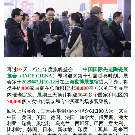
97
再过
天，行业年度旗舰盛会——
中国国际先进陶瓷展
览会（IACE CHINA）
即将迎来第十七届盛典时刻。展
会定于
2025年3月10-12日
在
上海世博展览馆
盛大举办，将
900
50,000
携手约
家展商在总面积超过
平方米的三个展厅
40
内璀璨绽放。展期三天预计将迎来
多个国家和地区的
70,000
多人次业内观众和专业买家到场参观采购。
61,308
回顾上届展会，三天共接待国内外观众
人次，来自
中国、美国、英国、德国、法国、加拿大、俄罗斯、澳大
利亚、瑞典、奥地利、乌克兰、西班牙、巴西、意大利、
比利时、韩国、日本、新加坡、印度、土耳其、马来西