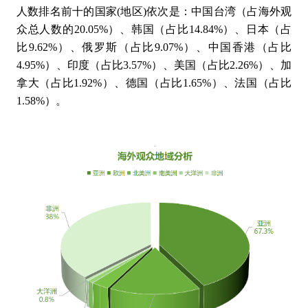
人数排名前十的国家(地区)依次是：中国台湾（占海外观
歌尔光学科技有限公司
格致汽车科技股份有限公司
众总人数的20.05%）、韩国（占比14.84%）、日本（占
广东风华高新科技股份有限公司
比9.62%）、俄罗斯（占比9.07%）、中国香港（占比
国防科技大学
国美电器
4.95%）、印度（占比3.57%）、美国（占比2.26%）、加
哈尔滨工业大学
拿大（占比1.92%）、德国（占比1.65%）、法国（占比
海立电器
1.58%）。
海宁市三鑫剃须刀剪有限公司
海鸥表业
海信家电
海鹰企业集团有限责任公司
汉江弘源襄阳碳化硅特种陶瓷有限责任公司
汉斯格雅卫浴产品（上海）有限公司
杭州安费诺飞凤通信部品有限公司
杭州电子科技大学
杭州东华链条集团有限公司
杭州航天电子技术有限公司
杭州江河水电科技股份有限公司
杭州科百特过滤器材有限公司
杭州老板电器股份有限公司
杭州麦乐克科技股份有限公司
杭州铭赫科技有限公司
杭州前进齿轮箱集团有限公司