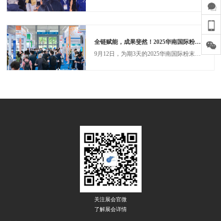
上海航空电器有限公司
上海航天电子有限公司
上海航天动力技术研究所
上海蘅滨电子有限公司
全链赋能，成果斐然！2025华南国际粉末冶金与先进陶瓷展览会圆满落幕！
上海华虹宏力半导体制造有限公司
上海华硕精瓷陶瓷股份有限公司
9月12日，为期3天的2025华南国际粉末冶金与先进陶瓷展览会（PM & IACE SHENZHEN 2025）在深圳会展中心(福田)2号馆正式落下帷幕。作为华南地区先进材料领域的年度盛会，本届展会凭借覆盖全产业链的展示、精准高效的商贸对接与深度多元的技术交流，交出亮眼答卷。三天累计接待专业买家和行业观众19458人次，来自32个国家和地区，为华南先进制造产业发展注入强劲动能。
上海嘉泽电缆集团有限公司
上海建工集团
上海交通大学
上海精科智能科技股份有限公司
上海卡贝尼精密陶瓷有限公司
上海空间推进研究所
上海名佳利金属有限公司
上海诺信汽车零部件有限公司
上海骐杰新材料股份有限公司
上海汽车粉末冶金有限公司
上海人本集团
上海人民电器厂
上海三环磁性材料有限公司
上海杉杉科技有限公司
上海陕煤高新技术研究院有限公司
关注展会官微
上海神运铁合金有限公司
了解展会详情
上海市第八人民医院