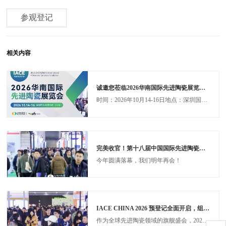
厦门宏发电声股份有限公司
厦门虹鹭钨钼工业有限公司
参观登记
厦门金鹭特种合金有限公司
厦门钨业股份有限公司
山东北方现代化学工业有限公司
山东非金属材料研究所
相关内容
山东国瓷功能材料股份有限公司
山东豪迈集团
陕西宝光陶瓷科技有限公司
陕西煤业化工技术研究院
诚邀您莅临2026华南国际先进陶瓷展览会！
膳魔师（中国）家庭制品有限公司
时间：2026年10月14-16日地点：深圳国际会展中心（宝安）
上海ABB工程有限公司
上海安可科技股份有限公司
上海陛通半导体能源科技股份有限公司
上海创元化妆品有限公司
上海大学
完美收官！第十八届中国国际先进陶瓷展圆满落幕，三天先进制造盛宴铸就产业新标杆！
上海德宝密封件有限公司
今年圆满落幕，我们明年再会！
上海电气中央研究院
上海电器股份有限公司人民电器厂
上海泛联科技股份有限公司
上海复志信息科技股份有限公司
上海富驰高科技股份有限公司
IACE CHINA 2026 预登记全面开启，组团参观更享VIP福利！
上海富乐华半导体科技有限公司
作为全球先进陶瓷领域的旗舰盛会，2026第十八届中国国际先进陶瓷展览会（IACE CHINA 2026）将于2026年3月24-26日 在国家会展中心（上海）1.1馆 & 2.1馆 盛大启幕！同期联动粉末冶金展、磁性材料展、增材制造展、粉体加工展。五展协同，总规模可覆盖55,000㎡超大展区，达到80,000+人次专业观众。展会将携手1,000+家 中外名企，共同助力先进陶瓷产业升级！
上海工程技术大学