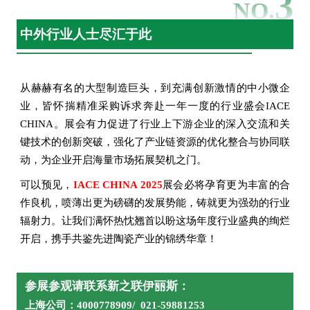
3
NO.
美溪（上海）光电机械有限公司
美新半导体
米巴精密零部件(中国)有限公司
中外行业人士尽汇于此
明阳科技（苏州）股份有限公司
摩根热陶瓷
牡丹江北方合金工具有限公司
南和移动
从赫赫有名的大型制造巨头，到充满创新激情的中小微企
南京大学
业，皆怀揣精准采购诉求奔赴一年一度的行业盛会IACE
南京国睿微波器件有限公司
南京航空航天大学
CHINA。展会有力促进了行业上下游企业的深入交流和关
南京吉隆光纤通信股份有限公司
键技术的创新突破，强化了产业链资源的优化整合与协同联
南京三乐集团有限公司
动，为企业开启海量市场拓展契机之门。
南京尚吉增材制造研究院有限公司
南通冠优达磁业股份有限公司
可以预见，
IACE CHINA 2025
展会必将孕育更为丰富的合
南通三责精密陶瓷有限公司
南通天盛新能源股份有限公司
作良机，喷薄出更为磅礴的发展势能，铸就更为强劲的行业
南通铁人运动用品有限公司
辐射力。让我们满怀热忱翘首以盼这场年度行业盛典的绚烂
内蒙古第一机械集团股份有限公司
开启，携手共鉴先进陶瓷产业的锦绣华章！
内蒙古电力科学研究院
内蒙古新力纺织科技股份有限公司
宁波爱去欧净水科技股份有限公司
宁波兵科院
参展参观请联系新之联伊丽斯：
宁波汉科医疗器械有限公司
上海公司：
4000778909/ 021-59881253
宁波金鸡强磁股份有限公司