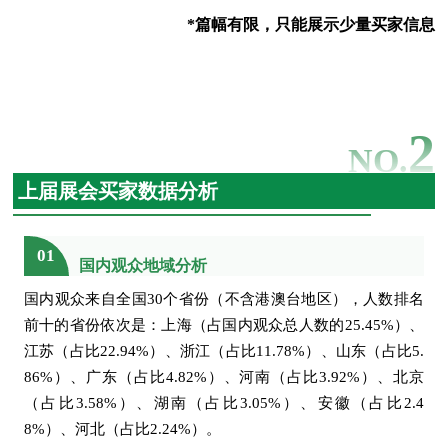
博深股份有限公司
博世工具
*篇幅有限，只能展示少量买家信息
博泽中国
布莱史塔粉末冶金制品（太仓）有限公司
布勒（无锡）商业有限公司
常熟市银洋陶瓷器件有限公司
常州百利锂电智慧工厂有限公司
2
常州市知宇粉末冶金有限公司
NO.
常州祥明智能动力股份有限公司
常州中车铁马科技实业有限公司
上届展会买家数据分析
潮州三环集团股份有限公司
成都邦普切削刀具股份有限公司
成都壹佰科技有限公司
成都银河磁体股份有限公司
01
国内观众地域分析
楚天科技股份有限公司
春保森拉天时集团
国内观众来自全国30个省份（不含港澳台地区），人数排名
春光科技集团
大连晶亚电器有限公司
前十的省份依次是：上海（占国内观众总人数的25.45%）、
大同特殊钢（上海）有限公司
江苏（占比22.94%）、浙江（占比11.78%）、山东（占比5.
大族激光科技产业集团
86%）、广东（占比4.82%）、河南（占比3.92%）、北京
德米特（苏州）电子环保材料有限公司
登腾(上海)医疗器械有限公司
（占比3.58%）、湖南（占比3.05%）、安徽（占比2.4
迪卡侬
8%）、河北（占比2.24%）。
鼎固新材料（天津）有限公司