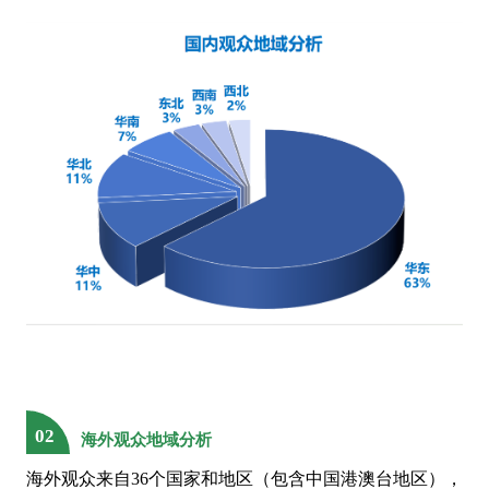
东风汽车
东莞立讯技术有限公司
东莞铭普光磁股份有限公司
东莞市交通投资集团有限公司
东莞信柏结构陶瓷股份有限公司
东金电子科技（厦门）有限公司
东睦股份
东芝集团
盾之王
泛亚汽车技术中心有限公司
飞科电器
费斯托中国
丰田汽车
福建国锐中科光电有限公司
福建华清电子材料科技有限公司
福建火炬电子科技股份有限公司
福建省金龙稀土股份有限公司
福特汽车工程研究（南京）有限公司
阜新德尔汽车部件股份有限公司
复旦微电子
富士康科技集团
02
海外观众地域分析
富世达通讯
赣州科盈结构陶瓷有限公司
海外观众来自36个国家和地区（包含中国港澳台地区），
歌尔股份有限公司