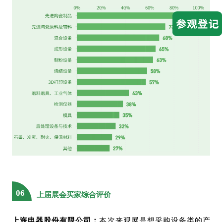
江苏富乐华功率半导体研究院
江苏港迪医疗科技有限公司
江苏亨芯石英科技有限公司
江苏恒耐杰旭工业陶瓷有限公司
江苏集萃先进金属材料研究所有限公司
江苏匠领汽车科技有限公司
江苏精研科技股份有限公司
江苏康瑞新材料科技股份有限公司
江苏蓝固新能源科技有限公司
江苏力星通用钢球股份有限公司
江苏南大光电材料股份有限公司
江苏铁锚科技股份有限公司
江苏智造新材有限公司
江西省人民医院
江阴电工合金股份有限公司
捷德中国
金发科技股份有限公司
锦州金属陶瓷有限公司
经纬智能纺织机械有限公司
景昱医疗
06
九菱科技
上届展会买家综合评价
九阳股份有限公司
军瓷电子材料河北有限公司
上海电器股份有限公司：
本次来观展是想采购设备类的产
康宁（上海）有限公司