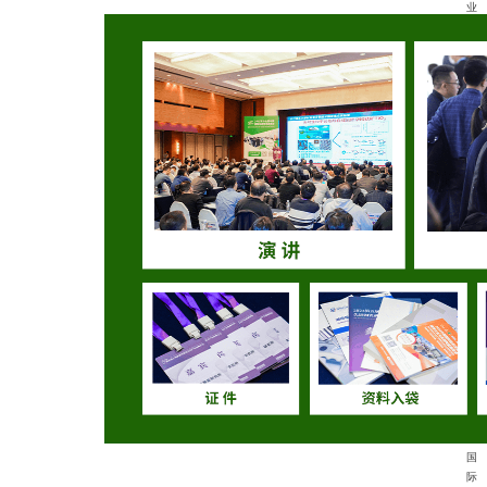
业
正
迎
来
跨
越
式
发
展
的
战
略
机
遇
期
。
面
对
日
益
复
杂
的
国
际