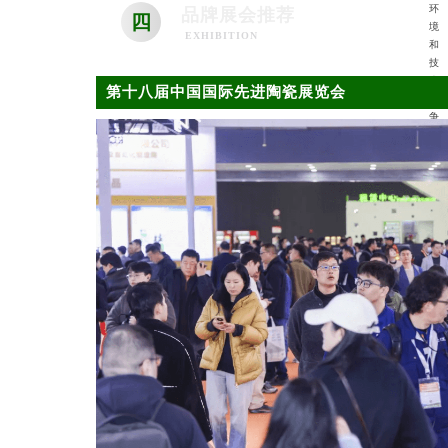
环
品牌展会推荐
四
境
EXHIBITION
和
技
术
第十八届中国国际先进陶瓷展览会
竞
争
，
加
速
电
子
陶
瓷
材
料
与
元
器
件
全
产
业
链
的