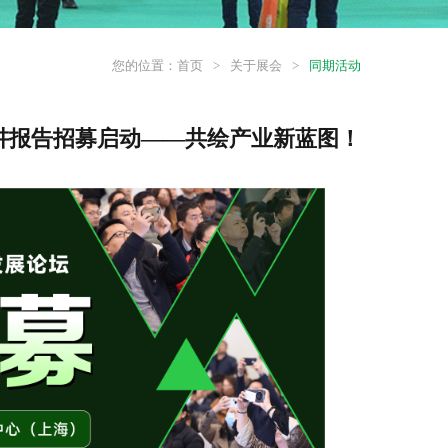
您的位置：
首页
>
关于展会
>
同期活动
讲报告招募启动
——
共绘产业新蓝图！