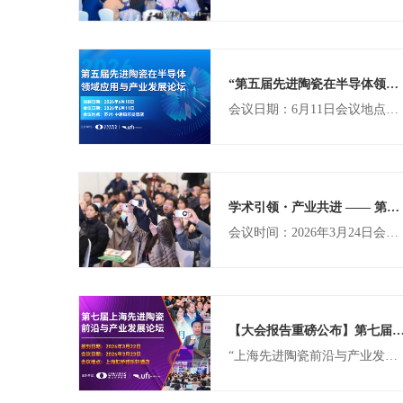
“第五届先进陶瓷在半导体领域应用与产业发展论坛”将于6月11日在苏州隆重举办，诚邀您莅临参会！
会议日期：6月11日会议地点：苏州中惠铂尔曼酒店
学术引领・产业共进 —— 第四届电子陶瓷及元器件产业发展论坛议题公布！
会议时间：2026年3月24日会议地点：国家会展中心（上海）M204会议室
【大会报告重磅公布】第七届上海先进陶瓷前沿与产业发展论坛诚邀您共
“上海先进陶瓷前沿与产业发展论坛”自2018年举办以来，已成功举办了六届，成为国内水平最高、影响力最大、最具权威性的先进陶瓷行业盛会！参会做报告的嘉宾包括中国工程院院士、中科院和知名大学的教授学者、以及国内外享有盛名的企业技术专家与高管；光临论坛做大会报告的嘉宾已有陶瓷材料领域权威专家江东亮院士、张立同院士、周济院士、张联盟院士、董绍明院士、傅正义院士，还有来自日本京瓷、法国圣戈班、德国赛琅泰克公司、德国弗劳恩霍夫硅酸盐研究所、韩国精细陶瓷协会的专家。