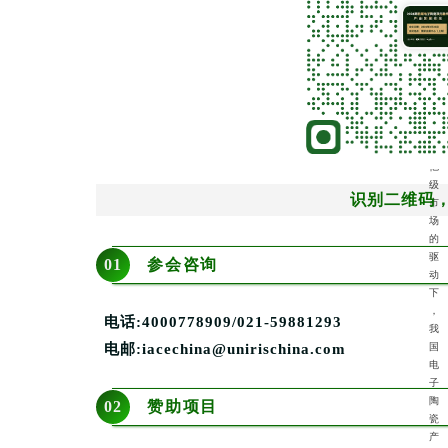
能
与
新
能
源
汽
车
等
万
亿
级
识别二维码
市
场
的
驱
01
参会咨询
动
下
，
电话:4000778909/021-59881293
我
电邮:iacechina@unirischina.com
国
电
子
陶
02
赞助项目
瓷
产