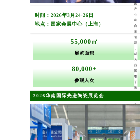
国
产
时间：2026年3月24-26日
化
和
地点：国家会展中心（上海）
自
主
创
55,000㎡
新
，
展览面积
成
为
我
80,000+
国
电
参观人次
子
陶
瓷
2026华南国际先进陶瓷展览会
产
业
发
展
的
关
键
。