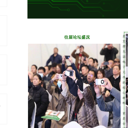
，
是
往届论坛盛况
支
撑
无
源
电
子
元
件
的
核
心
材
料
赴行业盛会！
，
更
是
全