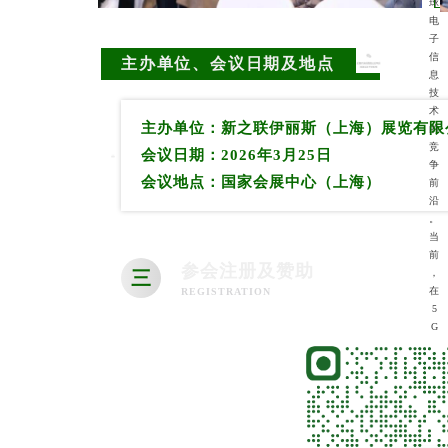
球
电
子
信
主办单位、会议日期及地点
息
技
术
主办单位：新之联伊丽斯（上海）展览有限
的
竞
会议日期：2026年3月25日
争
会议地点：国家会展中心（上海）
前
沿
。
当
前
参会注册及赞助
，
三
在
REGISTRATION
5
G
通
信
、
人
工
智