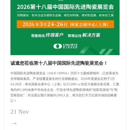
诚邀您莅临第十八届中国国际先进陶瓷展览会！
中国国际先进陶瓷展览会（IACE CHINA）历经十七载精耕细作，已发展成为
全球规格最高、产业链覆盖最全的行业旗舰盛会。2026年度盛会定档于3月
24-26日，将在国家会展中心（上海）以55,000+㎡的宏大规模全新启幕，汇聚
海内外1,000余家中外知名企业，打造全球先进陶瓷领域的"创新策源地"与"商
贸枢纽站"，专业观众预计突破80,000人次，将为您打开万亿级市场的战略窗
口！
21 Nov
→