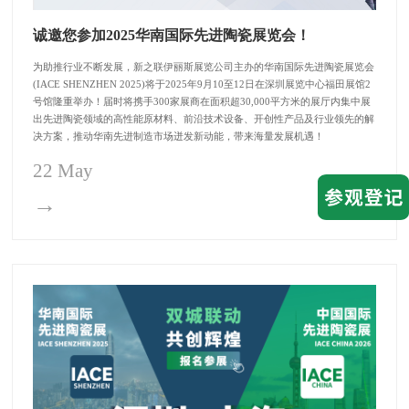
诚邀您参加2025华南国际先进陶瓷展览会！
为助推行业不断发展，新之联伊丽斯展览公司主办的华南国际先进陶瓷展览会
(IACE SHENZHEN 2025)将于2025年9月10至12日在深圳展览中心福田展馆2
号馆隆重举办！届时将携手300家展商在面积超30,000平方米的展厅内集中展
出先进陶瓷领域的高性能原材料、前沿技术设备、开创性产品及行业领先的解
决方案，推动华南先进制造市场迸发新动能，带来海量发展机遇！
22 May
→